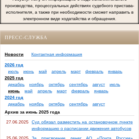
производства, процессуальных действиях судебного пристава-
исполнителя, а также при необходимости сможет направить в
электронном виде ходатайства и обращения.
ПРЕСС-СЛУЖБА
Новости
Контактная информация
2026 год
июль
июнь
май
апрель
март
февраль
январь
2025 год
декабрь
ноябрь
октябрь
сентябрь
август
июль
июнь
май
апрель
март
февраль
январь
2024 год
декабрь
ноябрь
октябрь
сентябрь
август
Архив за июнь 2025 года
27.06.2025
Суд обязал разместить на остановочном пункте
информацию о расписании движения автобусов
25.06.2025
За присвоение денег АО «Почта России»