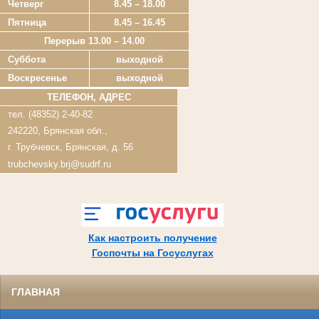
Четверг
8.45 – 18.00
Пятница
8.45 – 16.45
Перерыв 13.00 – 14.00
Суббота
выходной
Воскресенье
выходной
ТЕЛЕФОН, АДРЕС
тел. (48352) 2-40-82
242220, Брянская обл.,
г. Трубчевск, Брянская, д. 56
trubchevsky.brj@sudrf.ru
Как настроить получение
Госпочты на Госуслугах
ГЛАВНАЯ