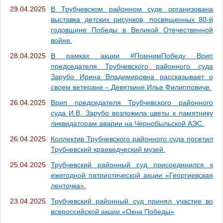
29.04.2025
В Трубчевском районном суде организована
выставка детских рисунков, посвященных 80-й
годовщине Победы в Великой Отечественной
войне.
28.04.2025
В рамках акции #ПомнимПобеду Врип
председателя Трубчевского районного суда
Зарубо Ирина Владимировна рассказывает о
своем ветеране – Девяткине Илье Филипповиче.
26.04.2025
Врип председателя Трубчевского районного
суда И.В. Зарубо возложила цветы к памятнику
ликвидаторам аварии на Чернобыльской АЭС.
26.04.2025
Коллектив Трубчевского районного суда посетил
Трубчевский краеведческий музей.
25.04.2025
Трубчевский районный суд присоединился к
ежегодной патриотической акции «Георгиевская
ленточка».
23.04.2025
Трубчевский районный суд принял участие во
всероссийской акции «Окна Победы»