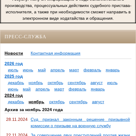
производства, процессуальных действиях судебного пристава-
исполнителя, а также при необходимости сможет направить в
электронном виде ходатайства и обращения.
ПРЕСС-СЛУЖБА
Новости
Контактная информация
2026 год
июль
июнь
май
апрель
март
февраль
январь
2025 год
декабрь
ноябрь
октябрь
сентябрь
август
июль
июнь
май
апрель
март
февраль
январь
2024 год
декабрь
ноябрь
октябрь
сентябрь
август
Архив за ноябрь 2024 года
28.11.2024
Суд признал законным решение призывной
комиссии о призыве на военную службу
22.11.2024
За совершение двух преступлений против жизни