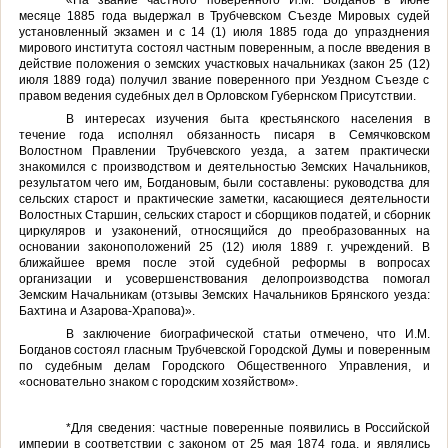
месяце 1885 года выдержал в Трубчевском Съезде Мировых судей
установленный экзамен и с 14 (1) июля 1885 года до упразднения
мирового института состоял частным поверенным, а после введения в
действие положения о земских участковых начальниках (закон 25 (12)
июля 1889 года) получил звание поверенного при Уездном Съезде с
правом ведения судебных дел в Орловском Губернском Присутствии.
В интересах изучения быта крестьянского населения в
течение года исполнял обязанность писаря в Семячковском
Волостном Правлении Трубчевского уезда, а затем практически
знакомился с производством и деятельностью Земских Начальников,
результатом чего им, Богдановым, были составлены: руководства для
сельских старост и практические заметки, касающиеся деятельности
Волостных Старшин, сельских старост и сборщиков податей, и сборник
циркуляров и узаконений, относящийся до преобразованных на
основании законоположений 25 (12) июля 1889 г. учреждений. В
ближайшее время после этой судебной реформы в вопросах
организации и усовершенствования делопроизводства помогал
Земским Начальникам (отзывы Земских Начальников Брянского уезда:
Бахтина и Азарова-Храпова)».
В заключение биографической статьи отмечено, что И.М.
Богданов состоял гласным Трубчевской Городской Думы и поверенным
по судебным делам Городского Общественного Управления, и
«основательно знаком с городским хозяйством».
*Для сведения: частные поверенные появились в Российской
империи в соответствии с законом от 25 мая 1874 года, и являлись