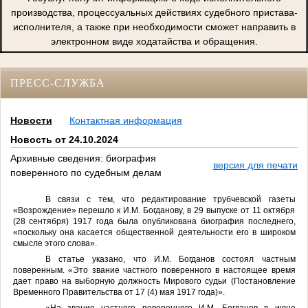
производства, процессуальных действиях судебного пристава-
исполнителя, а также при необходимости сможет направить в
электронном виде ходатайства и обращения.
ПРЕСС-СЛУЖБА
Новости
Контактная информация
Новость от 24.10.2024
Архивные сведения: биография
версия для печати
поверенного по судебным делам
В связи с тем, что редактирование трубчевской газеты
«Возрождение» перешло к И.М. Богданову, в 29 выпуске от 11 октября
(28 сентября) 1917 года была опубликована биография последнего,
«поскольку она касается общественной деятельности его в широком
смысле этого слова».
В статье указано, что И.М. Богданов состоял частным
поверенным. «Это звание частного поверенного в настоящее время
дает право на выборную должность Мирового судьи (Постановление
Временного Правительства от 17 (4) мая 1917 года)».
«На звание частного поверенного И.М. Богданов в июне