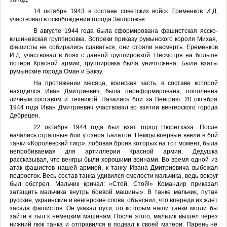
14 октября 1943 в составе советских войск Еременков И.Д.
участвовал в освобождении города Запорожье.
В августе 1944 года была сформирована фашистская ясско-
кишиневская группировка. Вопреки приказу румынского короля Михая,
фашисты не собирались сдаваться, они стояли насмерть. Еременков
И.Д. участвовал в боях с данной группировкой. Несмотря на больше
потери Красной армии, группировка была уничтожена. Были взяты
румынские города Оман и Бакэу.
На протяжении месяца, воинская часть, в составе которой
находился Иван Дмитриевич, была переформирована, пополнена
личным составом и техникой. Начались бои за Венгрию. 20 октября
1944 года Иван Дмитриевич участвовал во взятии венгерского города
Дебрецен.
22 октября 1944 года был взят город Нюретхаза. После
начались страшные бои у озера Балатон. Немцы впервые ввели в бой
танки «Королевский тигр», лобовая броня которых на тот момент, была
непробиваемая для артиллерии Красной армии. Дедушка
рассказывал, что венгры были хорошими воинами. Во время одной из
атак фашистов нашей армией, к танку Ивана Дмитриевича выбежал
подросток. Весь состав танка удивился смелости мальчика, ведь вокруг
был обстрел. Мальчик кричал: «Стой, Стой!» Командир приказал
затащить мальчика внутрь боевой машины». В танке мальчик, путая
русские, украинские и венгерские слова, объяснил, что впереди их ждет
засада фашистов. Он указал пути, по которым наши танки могли бы
зайти в тыл к немецким машинам. После этого, мальчик вышел через
нижний люк танка и отправился в подвал к своей матери. Парень не