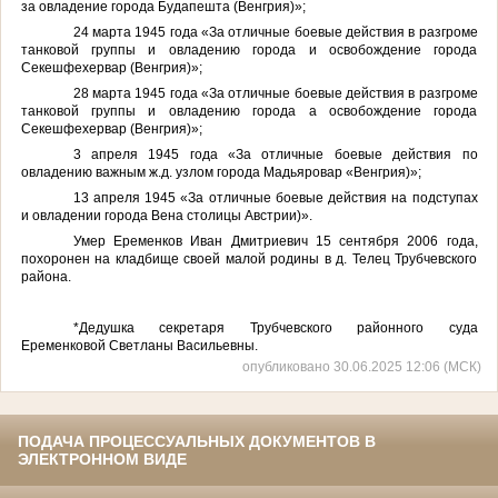
за овладение города Будапешта (Венгрия)»;
24 марта 1945 года «За отличные боевые действия в разгроме
танковой группы и овладению города и освобождение города
Секешфехервар (Венгрия)»;
28 марта 1945 года «За отличные боевые действия в разгроме
танковой группы и овладению города а освобождение города
Секешфехервар (Венгрия)»;
3 апреля 1945 года «За отличные боевые действия по
овладению важным ж.д. узлом города Мадьяровар «Венгрия)»;
13 апреля 1945 «За отличные боевые действия на подступах
и овладении города Вена столицы Австрии)».
Умер Еременков Иван Дмитриевич 15 сентября 2006 года,
похоронен на кладбище своей малой родины в д. Телец Трубчевского
района.
*Дедушка секретаря Трубчевского районного суда
Еременковой Светланы Васильевны.
опубликовано 30.06.2025 12:06 (МСК)
ПОДАЧА ПРОЦЕССУАЛЬНЫХ ДОКУМЕНТОВ В
ЭЛЕКТРОННОМ ВИДЕ