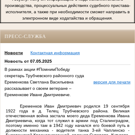
производства, процессуальных действиях судебного пристава-
исполнителя, а также при необходимости сможет направить в
электронном виде ходатайства и обращения.
ПРЕСС-СЛУЖБА
Новости
Контактная информация
Новость от 07.05.2025
В рамках акции #ПомнимПобеду
секретарь Трубчевского районного суда
Еременкова Светлана Васильевна
версия для печати
рассказывает о своем ветеране –
Еременкове Иване Дмитриевиче.
Еременков Иван Дмитриевич родился 19 сентября
1922 года в д. Телец Трубчевского района. Великая
отечественная война застала моего деда Еременкова Ивана
Дмитриевича, когда тот служил в армии под Сталинградом,
поэтому именно там в 1942 году начался его боевой путь в
должности механика - водителя танка 3-ей Чаплинско -
Будапешской Краснознаменной, орденов Суворова, Кутузова,