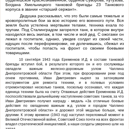
Богдана Хмельницкого танковой бригады 23 Танкового
корпуса в звании «старший сержант».
Дедушка рассказывал, что это были самые тяжелые и
кровопролитные бои за всю историю его военного пути. Вся
земля была устелена мертвыми телами, техника ехала по
трупам. Под Сталинградом загорелся танк, в котором внутри
находился весь экипаж, в том числе и мой дед. С ожогами он
лежал в госпитале, однако, увидев солдат из своей части,
идущих после переформировки, не долечившись, сбежал из
госпиталя, чтобы попасть на фронт со своими боевыми
товарищами.
10 сентября 1943 года Еременков И.Д. в составе танковой
бригады вступил бой, в результате которого он и его сослуживцы
овладели важным железно-дорожным узлом Чаплина
Днепропетровской области При этом, при форсировании реки под
огнем противника, Иван Дмитриевич нырял за затонувшим
инструментом для ремонта техники, и в полевых условиях
отремонтировал несколько танков, поскольку осознавал, что каждая
единица техники была на счету. Отважные действия Еременкова И.Д.
поспособствовали дальнейшему наступлению советских танков, за что
Иван Дмитриевич получил награду - медаль «За отличные боевые
действия по овладению важным ж.д. узлом и городом Чаплино
Днепропетровской области» и дорожил этой медалью больше, чем
другими. К этому времени (1943 год) наступил переломный момент в
Великой Отечественной войне, Советский Союз почти на всех фронтах
владел стратегической инициативой, а наши солдаты уверенно шли на
запад.