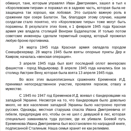
обманул, танк, которым управлял Иван Дмитриевич, зашел в тыл к
«Королевским тиграм» и поражал их в заднюю часть, которая была не
защищена так хорошо, как лобовая. Это сыграло важную роль в
сражении при озере Балатон. Так, благодаря этому случаю, нашим
солдатам стало понятно, что «Королевские тигры» тоже могут быть
поражены. В результате этих боев, к 1 февраля 1945 года Красная
армия уже владела столицей Венгрии Будапештом. И только потом
советские инженеры сделали термитный снаряд, который прожигал
любую броню противника.
24 марта 1945 года Красная армия овладела городом
Секешфехервар. 28 марта 1945 были взяты опорные пункты Дер и
Камром, началась «венская операция».
3 апреля 1945 года был взят последний оплот венгерских
фашистов - город Мадьяровар. В апреле 1945 года начались бои за
столицу Австрии Вену, которая была взята 13 апреля 1945 года.
Во всех этих вышеописанных сражениях Еременков И.Д.
принимал непосредственное участие, проявляя героизм, отвагу и
мужество.
С 1945 по 1947 год Еременков И.Д. воевал с бандеровцами на
западной Украине. Несмотря на то, что бандеровцев было довольно
много, не все население западной Украины было настроено против
русских. Однажды, местная старушка спасла Ивана Дмитриевича от
гибели, предупредив его, чтобы он не шел с девушкой в лес, которая
специально заманивала туда русских, где их убивали. Боевой путь
Еременкова Ивана Дмитриевича был восстановлен по наградной книге,
подписанной Сталиным. Наша семья хранит ее как реликвию.